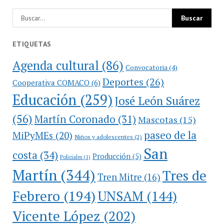
ETIQUETAS
Agenda cultural
(86)
Convocatoria
(4)
Deportes
(26)
Cooperativa COMACO
(6)
Educación
(259)
José León Suárez
(56)
Martín Coronado
(31)
Mascotas
(15)
paseo de la
MiPyMEs
(20)
Niños y adolescentes
(2)
San
costa
(34)
Producción
(5)
Policiales
(1)
Martín
(344)
Tres de
Tren Mitre
(16)
Febrero
(194)
UNSAM
(144)
Vicente López
(202)