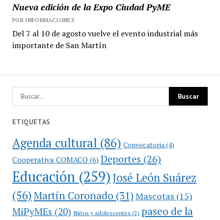
Nueva edición de la Expo Ciudad PyME
POR INFORMACIONES
Del 7 al 10 de agosto vuelve el evento industrial más
importante de San Martín
ETIQUETAS
Agenda cultural
(86)
Convocatoria
(4)
Deportes
(26)
Cooperativa COMACO
(6)
Educación
(259)
José León Suárez
(56)
Martín Coronado
(31)
Mascotas
(15)
paseo de la
MiPyMEs
(20)
Niños y adolescentes
(2)