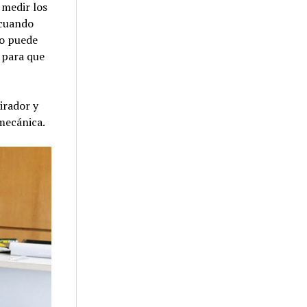
 medir los
 cuando
co puede
 para que
irador y
 mecánica.