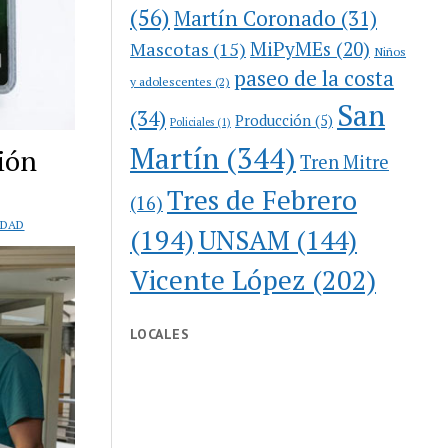
(56)
Martín Coronado
(31)
MiPyMEs
(20)
Mascotas
(15)
Niños
paseo de la costa
y adolescentes
(2)
San
(34)
Producción
(5)
Policiales
(1)
Martín
(344)
ión
Tren Mitre
Tres de Febrero
(16)
EDAD
(194)
UNSAM
(144)
Vicente López
(202)
LOCALES