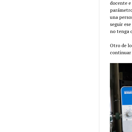
docente e
parámetros
una perso
seguir es
no tenga q
Otro de lo
continuar