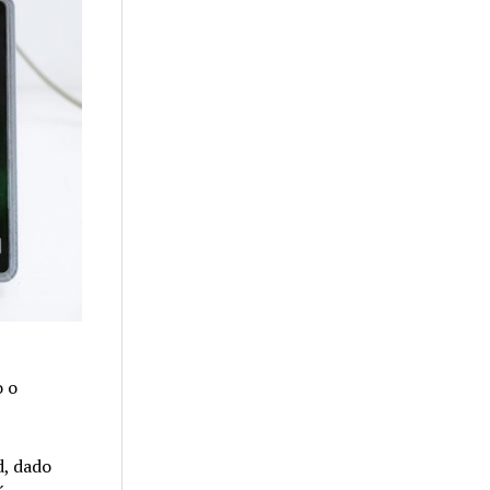
o o
d, dado