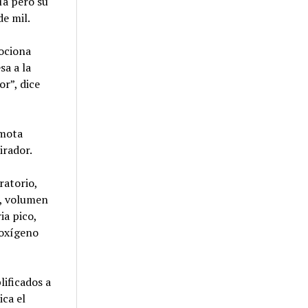
ía pero su
de mil.
ociona
sa a la
or”, dice
emota
irador.
ratorio,
o, volumen
ia pico,
 oxígeno
lificados a
ica el