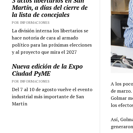
3 actos libertarios en San
Martín, a días del cierre de
la lista de concejales
POR INFORMACIONES
La división interna los libertarios se
hace notoria de cara al armado
político para las próximas elecciones
y al proyecto que mira el 2027
Nueva edición de la Expo
Ciudad PyME
POR INFORMACIONES
A los poco
Del 7 al 10 de agosto vuelve el evento
de marzo. 
industrial más importante de San
Golmar mo
Martín
los efecto
Así, Golm
generaron