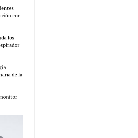
cientes
sación con
ida los
espirador
gía
aria de la
 monitor