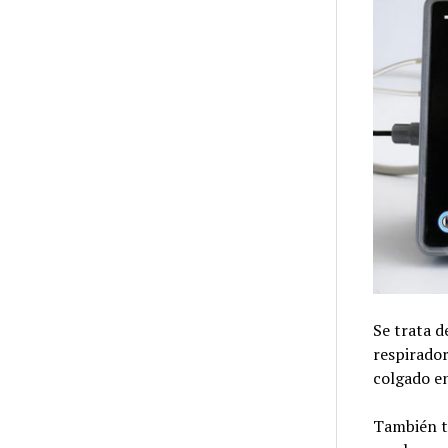
Se trata d
respirador
colgado en
También ti