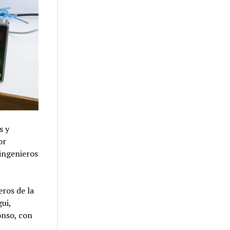
s y
or
 ingenieros
eros de la
ui,
onso, con