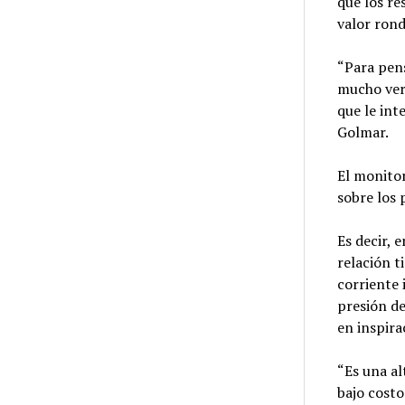
que los re
valor rond
“Para pen
mucho ver
que le int
Golmar.
El monito
sobre los 
Es decir, 
relación t
corriente 
presión de
en inspira
“Es una al
bajo costo