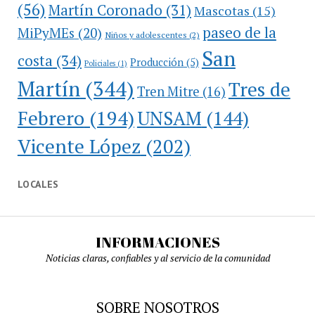
(56)
Martín Coronado
(31)
Mascotas
(15)
paseo de la
MiPyMEs
(20)
Niños y adolescentes
(2)
San
costa
(34)
Producción
(5)
Policiales
(1)
Martín
(344)
Tres de
Tren Mitre
(16)
Febrero
(194)
UNSAM
(144)
Vicente López
(202)
LOCALES
INFORMACIONES
Noticias claras, confiables y al servicio de la comunidad
SOBRE NOSOTROS