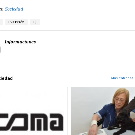
en
Sociedad
Eva Perón
PJ
Informaciones
ciedad
Más entradas 