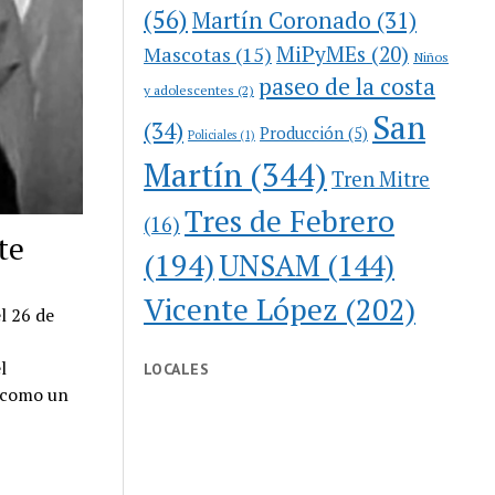
(56)
Martín Coronado
(31)
MiPyMEs
(20)
Mascotas
(15)
Niños
paseo de la costa
y adolescentes
(2)
San
(34)
Producción
(5)
Policiales
(1)
Martín
(344)
Tren Mitre
Tres de Febrero
(16)
te
(194)
UNSAM
(144)
Vicente López
(202)
l 26 de
l
LOCALES
a como un