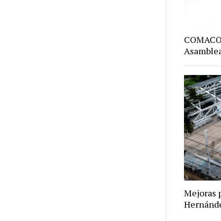
COMACO: 
Asamblea
Mejoras p
Hernánd