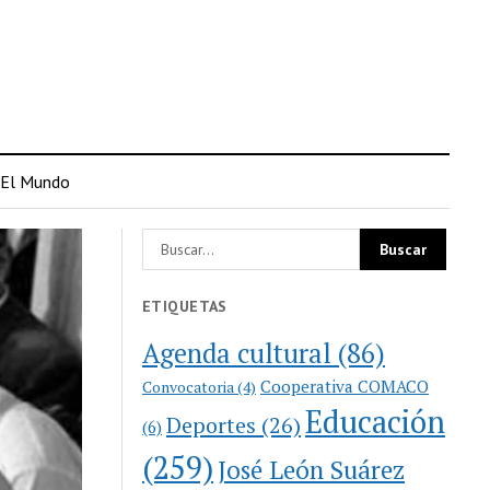
El Mundo
ETIQUETAS
Agenda cultural
(86)
Cooperativa COMACO
Convocatoria
(4)
Educación
Deportes
(26)
(6)
(259)
José León Suárez