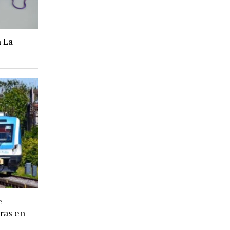
 La
e
eras en