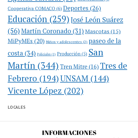
Deportes
(26)
Cooperativa COMACO
(6)
Educación
(259)
José León Suárez
(56)
Martín Coronado
(31)
Mascotas
(15)
paseo de la
MiPyMEs
(20)
Niños y adolescentes
(2)
San
costa
(34)
Producción
(5)
Policiales
(1)
Martín
(344)
Tres de
Tren Mitre
(16)
Febrero
(194)
UNSAM
(144)
Vicente López
(202)
LOCALES
INFORMACIONES