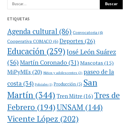
ETIQUETAS
Agenda cultural
(86)
Convocatoria
(4)
Deportes
(26)
Cooperativa COMACO
(6)
Educación
(259)
José León Suárez
(56)
Martín Coronado
(31)
Mascotas
(15)
paseo de la
MiPyMEs
(20)
Niños y adolescentes
(2)
San
costa
(34)
Producción
(5)
Policiales
(1)
Martín
(344)
Tres de
Tren Mitre
(16)
Febrero
(194)
UNSAM
(144)
Vicente López
(202)