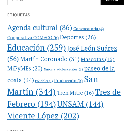
ETIQUETAS
Agenda cultural
(86)
Convocatoria
(4)
Deportes
(26)
Cooperativa COMACO
(6)
Educación
(259)
José León Suárez
(56)
Martín Coronado
(31)
Mascotas
(15)
paseo de la
MiPyMEs
(20)
Niños y adolescentes
(2)
San
costa
(34)
Producción
(5)
Policiales
(1)
Martín
(344)
Tres de
Tren Mitre
(16)
Febrero
(194)
UNSAM
(144)
Vicente López
(202)