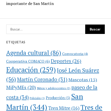
importante de San Martín
ETIQUETAS
Agenda cultural
(86)
Convocatoria
(4)
Deportes
(26)
Cooperativa COMACO
(6)
Educación
(259)
José León Suárez
(56)
Martín Coronado
(31)
Mascotas
(15)
paseo de la
MiPyMEs
(20)
Niños y adolescentes
(2)
San
costa
(34)
Producción
(5)
Policiales
(1)
Martín
(344)
Tres de
Tren Mitre
(16)