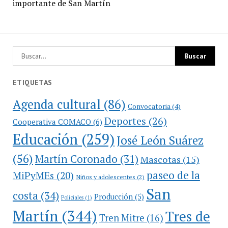
importante de San Martín
ETIQUETAS
Agenda cultural
(86)
Convocatoria
(4)
Deportes
(26)
Cooperativa COMACO
(6)
Educación
(259)
José León Suárez
(56)
Martín Coronado
(31)
Mascotas
(15)
paseo de la
MiPyMEs
(20)
Niños y adolescentes
(2)
San
costa
(34)
Producción
(5)
Policiales
(1)
Martín
(344)
Tres de
Tren Mitre
(16)