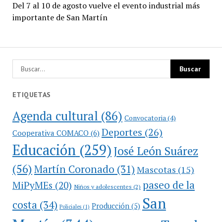
Del 7 al 10 de agosto vuelve el evento industrial más
importante de San Martín
ETIQUETAS
Agenda cultural
(86)
Convocatoria
(4)
Deportes
(26)
Cooperativa COMACO
(6)
Educación
(259)
José León Suárez
(56)
Martín Coronado
(31)
Mascotas
(15)
paseo de la
MiPyMEs
(20)
Niños y adolescentes
(2)
San
costa
(34)
Producción
(5)
Policiales
(1)