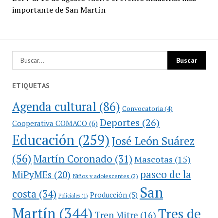
importante de San Martín
ETIQUETAS
Agenda cultural
(86)
Convocatoria
(4)
Deportes
(26)
Cooperativa COMACO
(6)
Educación
(259)
José León Suárez
(56)
Martín Coronado
(31)
Mascotas
(15)
paseo de la
MiPyMEs
(20)
Niños y adolescentes
(2)
San
costa
(34)
Producción
(5)
Policiales
(1)
Martín
(344)
Tres de
Tren Mitre
(16)