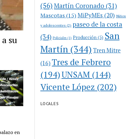
(56)
Martín Coronado
(31)
MiPyMEs
(20)
Mascotas
(15)
Niños
paseo de la costa
y adolescentes
(2)
San
(34)
 a su
Producción
(5)
Policiales
(1)
Martín
(344)
Tren Mitre
Tres de Febrero
(16)
(194)
UNSAM
(144)
Vicente López
(202)
LOCALES
balazo en