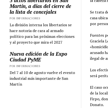
3 actos libertarios en San
la cabeza 
Martín, a días del cierre de
la lista de concejales
Se trata d
casa ubica
POR INFORMACIONES
por person
La división interna los libertarios se
hace notoria de cara al armado
Fuentes po
político para las próximas elecciones
Graciela L
y al proyecto que mira el 2027
«homicidio
acusado ha
Nueva edición de la Expo
ilegal de 
Ciudad PyME
POR INFORMACIONES
Los efecti
Del 7 al 10 de agosto vuelve el evento
será perit
industrial más importante de San
Martín
El caso oc
de la loca
Firpo, don
Donato.