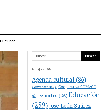
El Mundo
ETIQUETAS
Agenda cultural
(86)
Cooperativa COMACO
Convocatoria
(4)
Educación
Deportes
(26)
(6)
(259)
José León Suárez