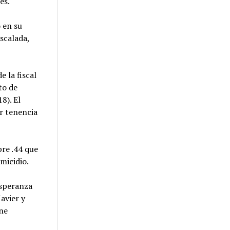
es.
o en su
scalada,
 la fiscal
to de
8). El
or tenencia
bre .44 que
micidio.
Esperanza
avier y
ine