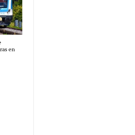
e
eras en