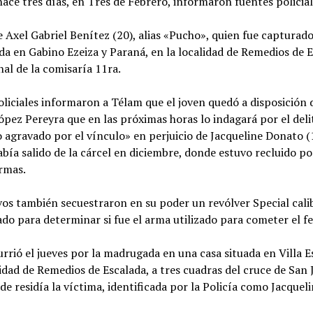
hace tres días, en Tres de Febrero, informaron fuentes policial
e Axel Gabriel Benítez (20), alias «Pucho», quien fue capturad
da en Gabino Ezeiza y Paraná, en la localidad de Remedios de E
al de la comisaría 11ra.
liciales informaron a Télam que el joven quedó a disposición de
ópez Pereyra que en las próximas horas lo indagará por el deli
 agravado por el vínculo» en perjuicio de Jacqueline Donato (1
bía salido de la cárcel en diciembre, donde estuvo recluido p
armas.
vos también secuestraron en su poder un revólver Special cali
ado para determinar si fue el arma utilizado para cometer el fe
urrió el jueves por la madrugada en una casa situada en Villa 
lidad de Remedios de Escalada, a tres cuadras del cruce de San J
de residía la víctima, identificada por la Policía como Jacquel