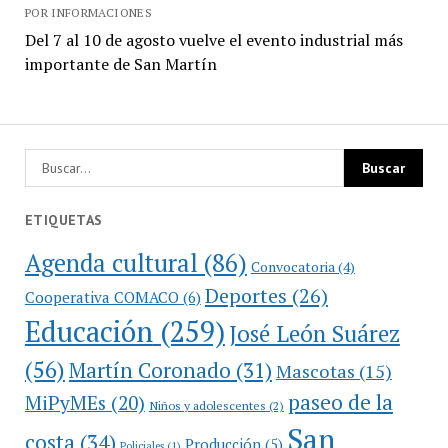
POR INFORMACIONES
Del 7 al 10 de agosto vuelve el evento industrial más
importante de San Martín
ETIQUETAS
Agenda cultural
(86)
Convocatoria
(4)
Deportes
(26)
Cooperativa COMACO
(6)
Educación
(259)
José León Suárez
(56)
Martín Coronado
(31)
Mascotas
(15)
paseo de la
MiPyMEs
(20)
Niños y adolescentes
(2)
San
costa
(34)
Producción
(5)
Policiales
(1)