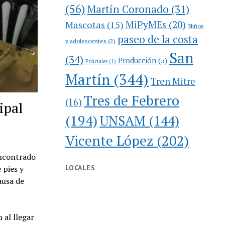
(56)
Martín Coronado
(31)
MiPyMEs
(20)
Mascotas
(15)
Niños
paseo de la costa
y adolescentes
(2)
San
(34)
Producción
(5)
Policiales
(1)
Martín
(344)
Tren Mitre
Tres de Febrero
(16)
ipal
(194)
UNSAM
(144)
Vicente López
(202)
encontrado
LOCALES
 pies y
ausa de
 al llegar