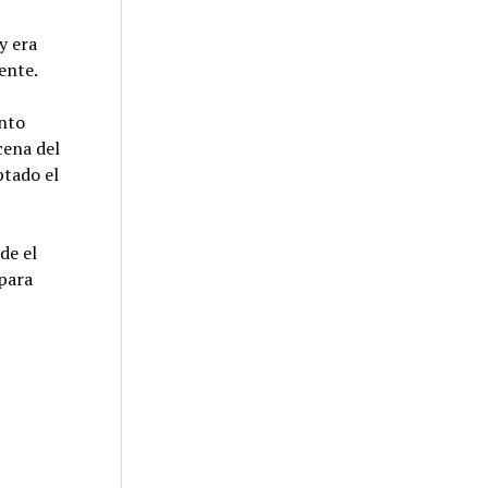
y era
ente.
ento
cena del
ptado el
de el
 para