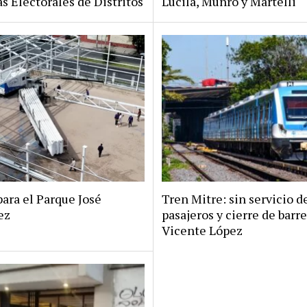
s Electorales de Distritos
Lucila, Munro y Martelli
ara el Parque José
Tren Mitre: sin servicio d
ez
pasajeros y cierre de barr
Vicente López