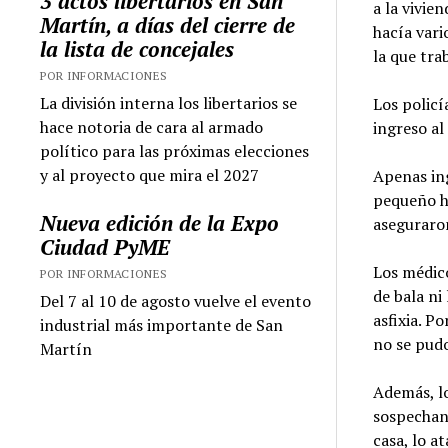
3 actos libertarios en San
a la vivie
Martín, a días del cierre de
hacía vari
la lista de concejales
la que tra
POR INFORMACIONES
La división interna los libertarios se
Los policí
hace notoria de cara al armado
ingreso a
político para las próximas elecciones
y al proyecto que mira el 2027
Apenas ing
pequeño ha
Nueva edición de la Expo
aseguraron
Ciudad PyME
Los médic
POR INFORMACIONES
de bala ni
Del 7 al 10 de agosto vuelve el evento
asfixia. P
industrial más importante de San
no se pudo
Martín
Además, lo
sospechan 
casa, lo a