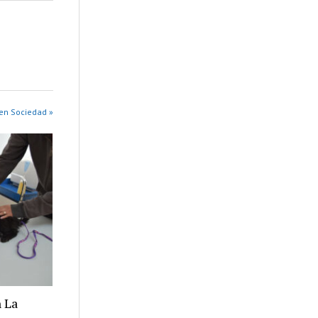
en Sociedad »
 La