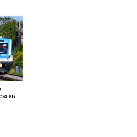
e
eras en