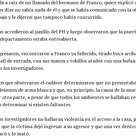
nda a raíz de un llamado del hermano de Franco, quien explicó
os días no sabía nada de él y que se había comunicado con la o
baja y le dijeron que tampoco había concurrido.
as accedieron al pasillo del PH y luego observaron que la puer
l departamento estaba entreabierta.
resaron, encontraron a Franco ya fallecido, tirado boca arrib
ll de entrada, con sus manos y tobillos atados con una bufan
 los investigadores.
os que observaron el cadáver determinaron que no presentaba
 lesiones de arma blanca y que, en principio, la causa de la mue
or otra parte, a pesar de que todos los ambientes se hallaban re
 determinar si existen faltantes.
s investigadores no hallaron violencia en el acceso a la casa, 
que la víctima dejó ingresar a su agresor y que una vez dentro
tacó y lo mató.