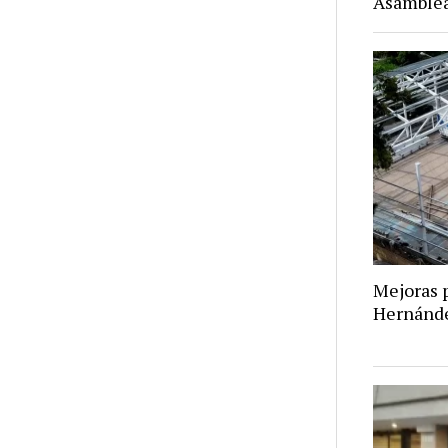
Asamblea
Mejoras p
Hernánd