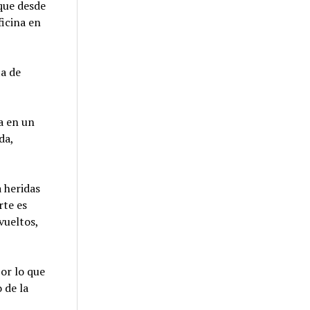
 que desde
ficina en
ta de
a en un
da,
 heridas
rte es
vueltos,
por lo que
 de la