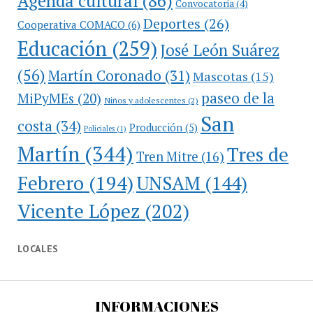
Agenda cultural
(86)
Convocatoria
(4)
Deportes
(26)
Cooperativa COMACO
(6)
Educación
(259)
José León Suárez
(56)
Martín Coronado
(31)
Mascotas
(15)
paseo de la
MiPyMEs
(20)
Niños y adolescentes
(2)
San
costa
(34)
Producción
(5)
Policiales
(1)
Martín
(344)
Tres de
Tren Mitre
(16)
Febrero
(194)
UNSAM
(144)
Vicente López
(202)
LOCALES
INFORMACIONES