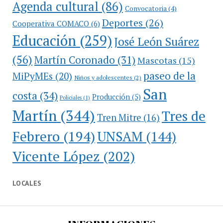
Agenda cultural
(86)
Convocatoria
(4)
Deportes
(26)
Cooperativa COMACO
(6)
Educación
(259)
José León Suárez
(56)
Martín Coronado
(31)
Mascotas
(15)
paseo de la
MiPyMEs
(20)
Niños y adolescentes
(2)
San
costa
(34)
Producción
(5)
Policiales
(1)
Martín
(344)
Tres de
Tren Mitre
(16)
Febrero
(194)
UNSAM
(144)
Vicente López
(202)
LOCALES