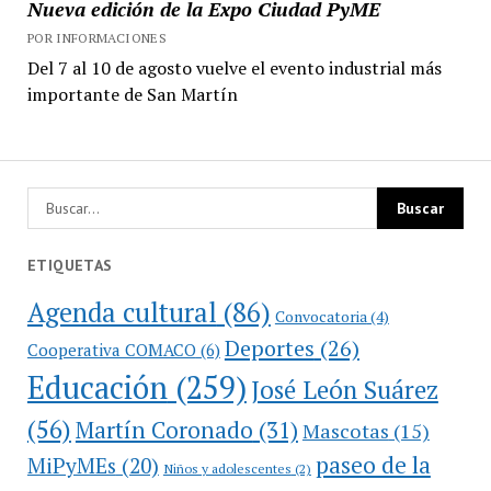
Nueva edición de la Expo Ciudad PyME
POR INFORMACIONES
Del 7 al 10 de agosto vuelve el evento industrial más
importante de San Martín
ETIQUETAS
Agenda cultural
(86)
Convocatoria
(4)
Deportes
(26)
Cooperativa COMACO
(6)
Educación
(259)
José León Suárez
(56)
Martín Coronado
(31)
Mascotas
(15)
paseo de la
MiPyMEs
(20)
Niños y adolescentes
(2)