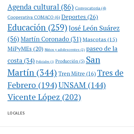
Agenda cultural
(86)
Convocatoria
(4)
Deportes
(26)
Cooperativa COMACO
(6)
Educación
(259)
José León Suárez
(56)
Martín Coronado
(31)
Mascotas
(15)
paseo de la
MiPyMEs
(20)
Niños y adolescentes
(2)
San
costa
(34)
Producción
(5)
Policiales
(1)
Martín
(344)
Tres de
Tren Mitre
(16)
Febrero
(194)
UNSAM
(144)
Vicente López
(202)
LOCALES