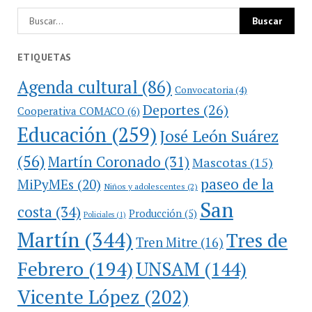
ETIQUETAS
Agenda cultural
(86)
Convocatoria
(4)
Deportes
(26)
Cooperativa COMACO
(6)
Educación
(259)
José León Suárez
(56)
Martín Coronado
(31)
Mascotas
(15)
paseo de la
MiPyMEs
(20)
Niños y adolescentes
(2)
San
costa
(34)
Producción
(5)
Policiales
(1)
Martín
(344)
Tres de
Tren Mitre
(16)
Febrero
(194)
UNSAM
(144)
Vicente López
(202)