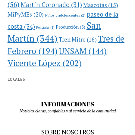
(56)
Martín Coronado
(31)
Mascotas
(15)
paseo de la
MiPyMEs
(20)
Niños y adolescentes
(2)
San
costa
(34)
Producción
(5)
Policiales
(1)
Martín
(344)
Tres de
Tren Mitre
(16)
Febrero
(194)
UNSAM
(144)
Vicente López
(202)
LOCALES
INFORMACIONES
Noticias claras, confiables y al servicio de la comunidad
SOBRE NOSOTROS