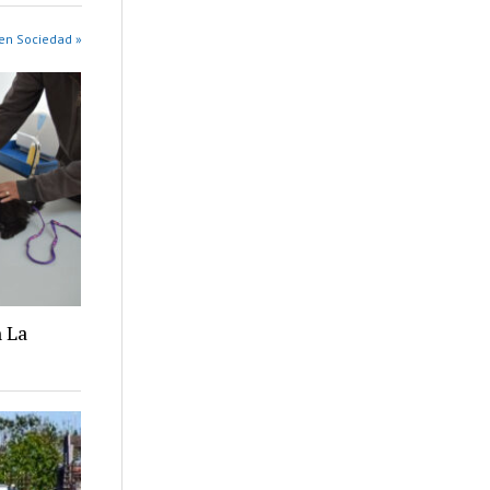
en Sociedad »
 La