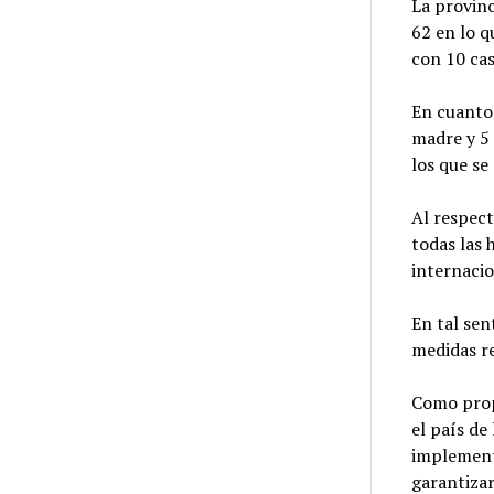
La provinc
62 en lo q
con 10 ca
En cuanto 
madre y 5
los que se
Al respect
todas las 
internaci
En tal sen
medidas r
Como prop
el país de
implementa
garantizar