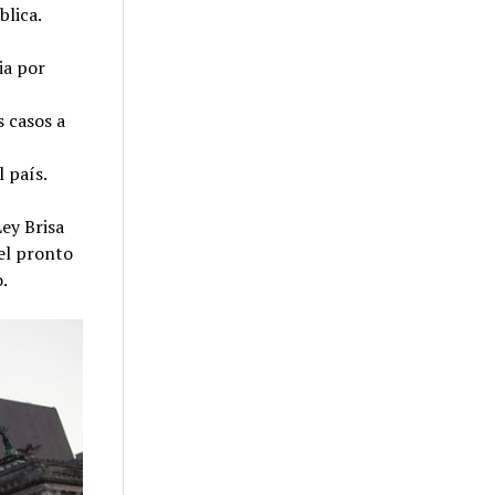
blica.
ia por
s casos a
l país.
Ley Brisa
 el pronto
o.