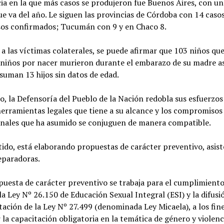
ia en la que más casos se produjeron fue Buenos Aires, con un
ue va del año. Le siguen las provincias de Córdoba con 14 caso
sos confirmados; Tucumán con 9 y en Chaco 8.
a las víctimas colaterales, se puede afirmar que 103 niños qu
 niños por nacer murieron durante el embarazo de su madre as
 suman 13 hijos sin datos de edad.
o, la Defensoría del Pueblo de la Nación redobla sus esfuerzos
herramientas legales que tiene a su alcance y los compromisos
onales que ha asumido se conjuguen de manera compatible.
tido, está elaborando propuestas de carácter preventivo, asist
eparadoras.
uesta de carácter preventivo se trabaja para el cumplimient
 la Ley Nº 26.150 de Educación Sexual Integral (ESI) y la difusi
ción de la Ley Nº 27.499 (denominada Ley Micaela), a los fin
 la capacitación obligatoria en la temática de género y violen