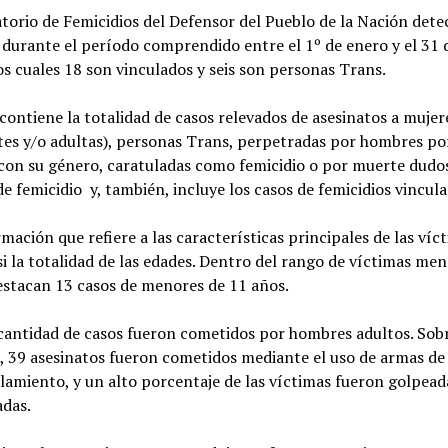
torio de Femicidios del Defensor del Pueblo de la Nación dete
 durante el período comprendido entre el 1º de enero y el 31 d
os cuales 18 son vinculados y seis son personas Trans.
 contiene la totalidad de casos relevados de asesinatos a mujer
tes y/o adultas), personas Trans, perpetradas por hombres po
 con su género, caratuladas como femicidio o por muerte dudo
e femicidio y, también, incluye los casos de femicidios vincula
rmación que refiere a las características principales de las víct
i la totalidad de las edades. Dentro del rango de víctimas me
estacan 13 casos de menores de 11 años.
cantidad de casos fueron cometidos por hombres adultos. Sobr
, 39 asesinatos fueron cometidos mediante el uso de armas de
amiento, y un alto porcentaje de las víctimas fueron golpead
adas.