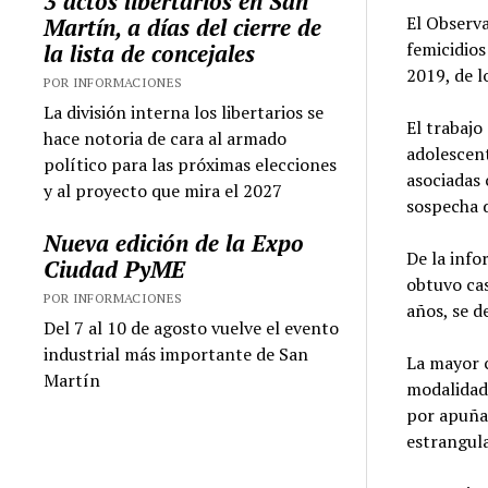
3 actos libertarios en San
El Observa
Martín, a días del cierre de
femicidios
la lista de concejales
2019, de l
POR INFORMACIONES
La división interna los libertarios se
El trabajo
hace notoria de cara al armado
adolescen
político para las próximas elecciones
asociadas
y al proyecto que mira el 2027
sospecha d
Nueva edición de la Expo
De la info
Ciudad PyME
obtuvo cas
POR INFORMACIONES
años, se d
Del 7 al 10 de agosto vuelve el evento
industrial más importante de San
La mayor 
Martín
modalidad
por apuñal
estrangul