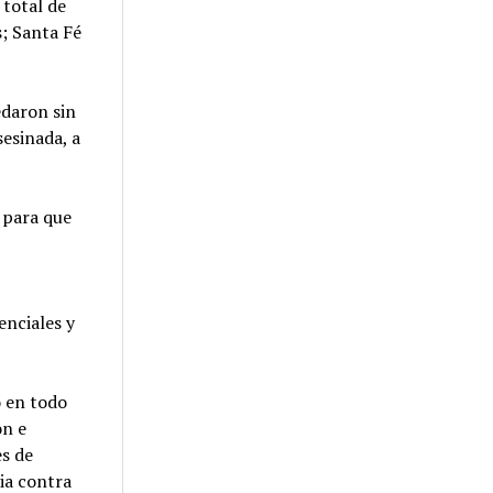
 total de
s; Santa Fé
edaron sin
esinada, a
 para que
enciales y
o en todo
ón e
es de
cia contra