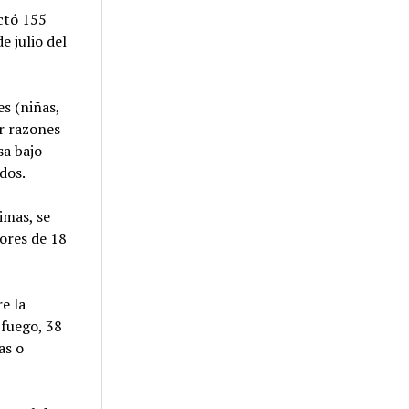
ctó 155
e julio del
es (niñas,
r razones
sa bajo
dos.
imas, se
nores de 18
e la
 fuego, 38
as o