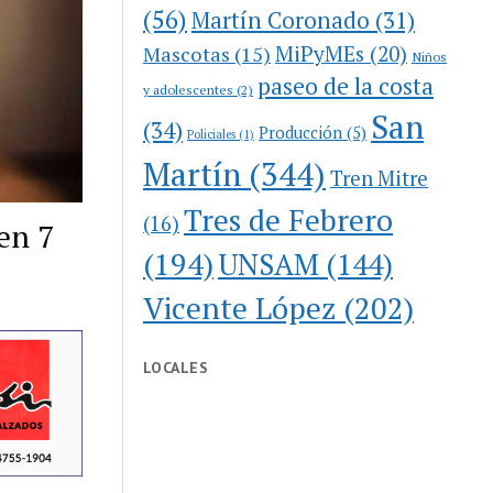
(56)
Martín Coronado
(31)
MiPyMEs
(20)
Mascotas
(15)
Niños
paseo de la costa
y adolescentes
(2)
San
(34)
Producción
(5)
Policiales
(1)
Martín
(344)
Tren Mitre
Tres de Febrero
(16)
en 7
(194)
UNSAM
(144)
Vicente López
(202)
LOCALES