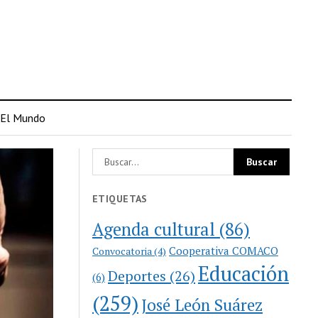
El Mundo
ETIQUETAS
Agenda cultural
(86)
Cooperativa COMACO
Convocatoria
(4)
Educación
Deportes
(26)
(6)
(259)
José León Suárez