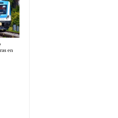
e
eras en