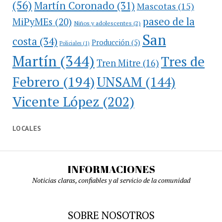
(56)
Martín Coronado
(31)
Mascotas
(15)
paseo de la
MiPyMEs
(20)
Niños y adolescentes
(2)
San
costa
(34)
Producción
(5)
Policiales
(1)
Martín
(344)
Tres de
Tren Mitre
(16)
Febrero
(194)
UNSAM
(144)
Vicente López
(202)
LOCALES
INFORMACIONES
Noticias claras, confiables y al servicio de la comunidad
SOBRE NOSOTROS