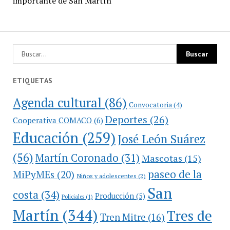
importante de San Martín
ETIQUETAS
Agenda cultural
(86)
Convocatoria
(4)
Deportes
(26)
Cooperativa COMACO
(6)
Educación
(259)
José León Suárez
(56)
Martín Coronado
(31)
Mascotas
(15)
paseo de la
MiPyMEs
(20)
Niños y adolescentes
(2)
San
costa
(34)
Producción
(5)
Policiales
(1)
Martín
(344)
Tres de
Tren Mitre
(16)