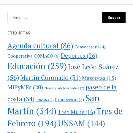
ETIQUETAS
Agenda cultural
(86)
Convocatoria
(4)
Deportes
(26)
Cooperativa COMACO
(6)
Educación
(259)
José León Suárez
(56)
Martín Coronado
(31)
Mascotas
(15)
paseo de la
MiPyMEs
(20)
Niños y adolescentes
(2)
San
costa
(34)
Producción
(5)
Policiales
(1)
Martín
(344)
Tres de
Tren Mitre
(16)
Febrero
(194)
UNSAM
(144)