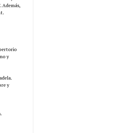
”. Además,
t.
pertorio
smo y
adela.
bre y
.