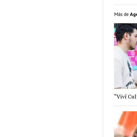
Más de
Ag
“Viví Cu