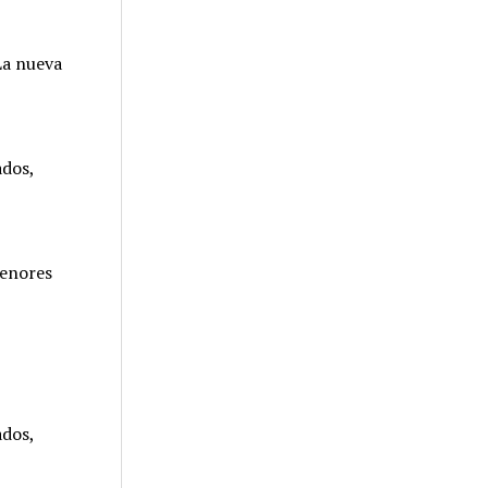
La nueva
ados,
menores
ados,