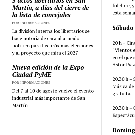
3 actos libertarios en San
folclore, 
Martín, a días del cierre de
esta seman
la lista de concejales
POR INFORMACIONES
Sábado
La división interna los libertarios se
hace notoria de cara al armado
20 h – Cin
político para las próximas elecciones
“Vientos e
y al proyecto que mira el 2027
en el que 
Astor Piaz
Nueva edición de la Expo
Ciudad PyME
20.30 h – 
POR INFORMACIONES
Música de 
Del 7 al 10 de agosto vuelve el evento
gratuita.
industrial más importante de San
Martín
20.30 h – 
Espectácul
Doming