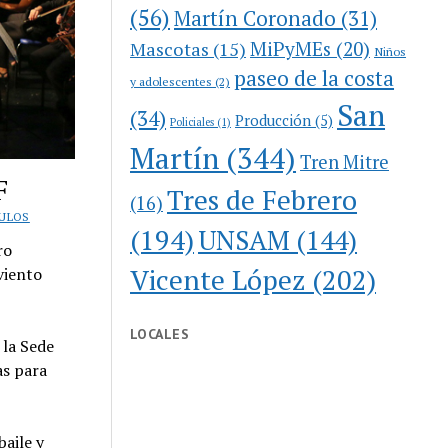
(56)
Martín Coronado
(31)
MiPyMEs
(20)
Mascotas
(15)
Niños
paseo de la costa
y adolescentes
(2)
San
(34)
Producción
(5)
Policiales
(1)
Martín
(344)
Tren Mitre
F
Tres de Febrero
(16)
CULOS
(194)
UNSAM
(144)
ro
Vicente López
(202)
viento
LOCALES
 la Sede
as para
baile y