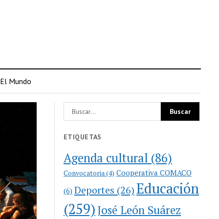
El Mundo
ETIQUETAS
Agenda cultural
(86)
Cooperativa COMACO
Convocatoria
(4)
Educación
Deportes
(26)
(6)
(259)
José León Suárez