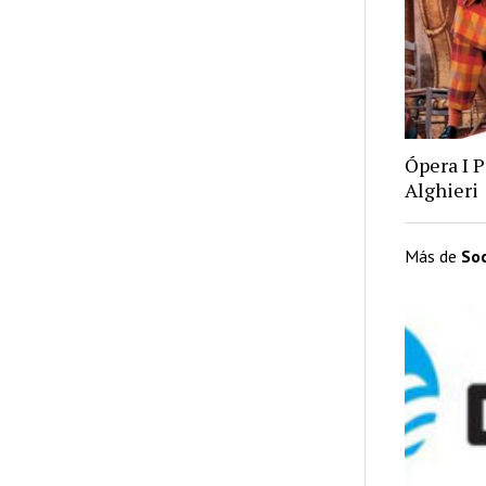
Ópera I P
Alghieri
Más de
So