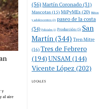
(56)
Martín Coronado
(31)
MiPyMEs
(20)
Mascotas
(15)
Niños
paseo de la costa
y adolescentes
(2)
San
(34)
Producción
(5)
Policiales
(1)
Martín
(344)
Tren Mitre
Tres de Febrero
(16)
San
(194)
UNSAM
(144)
Vicente López
(202)
LOCALES
r y
 al aire