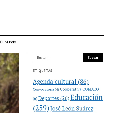
El Mundo
ETIQUETAS
Agenda cultural
(86)
Cooperativa COMACO
Convocatoria
(4)
Educación
Deportes
(26)
(6)
(259)
José León Suárez