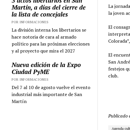
3 actos libertarios en San
La jornada
Martín, a días del cierre de
la joven a
la lista de concejales
POR INFORMACIONES
El consagr
La división interna los libertarios se
interpreta
hace notoria de cara al armado
Colorada”,
político para las próximas elecciones
y al proyecto que mira el 2027
El encuent
San Andrés
Nueva edición de la Expo
festejos q
Ciudad PyME
club.
POR INFORMACIONES
Del 7 al 10 de agosto vuelve el evento
industrial más importante de San
Martín
Publicado 
Agenda cult