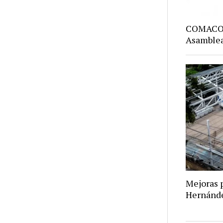
COMACO: 
Asamblea
Mejoras p
Hernánd