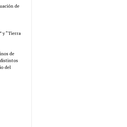
tuación de
” y “Tierra
inos de
 distintos
io del