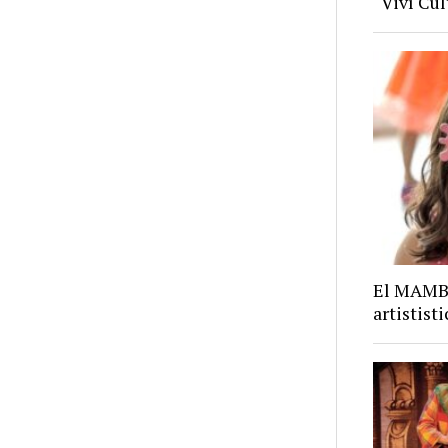
“Viví Cu
El MAMBA
artistist