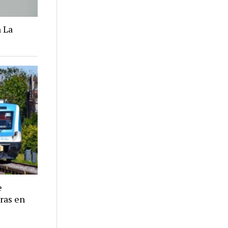
 La
e
eras en