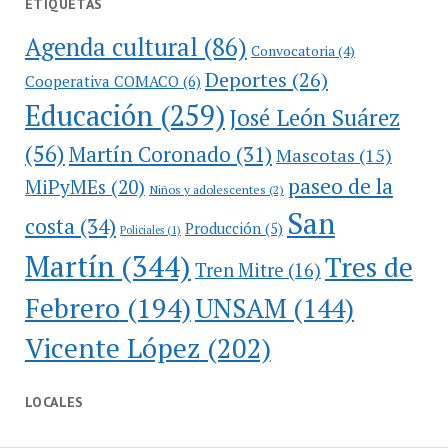
ETIQUETAS
Agenda cultural
(86)
Convocatoria
(4)
Deportes
(26)
Cooperativa COMACO
(6)
Educación
(259)
José León Suárez
(56)
Martín Coronado
(31)
Mascotas
(15)
paseo de la
MiPyMEs
(20)
Niños y adolescentes
(2)
San
costa
(34)
Producción
(5)
Policiales
(1)
Martín
(344)
Tres de
Tren Mitre
(16)
Febrero
(194)
UNSAM
(144)
Vicente López
(202)
LOCALES