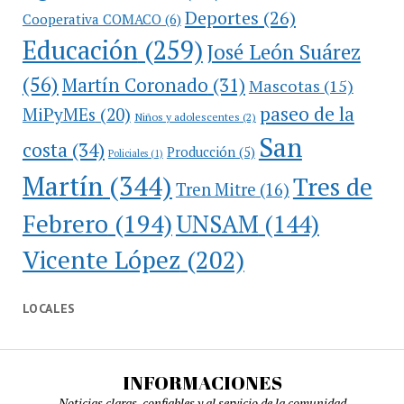
Deportes
(26)
Cooperativa COMACO
(6)
Educación
(259)
José León Suárez
(56)
Martín Coronado
(31)
Mascotas
(15)
paseo de la
MiPyMEs
(20)
Niños y adolescentes
(2)
San
costa
(34)
Producción
(5)
Policiales
(1)
Martín
(344)
Tres de
Tren Mitre
(16)
Febrero
(194)
UNSAM
(144)
Vicente López
(202)
LOCALES
INFORMACIONES
Noticias claras, confiables y al servicio de la comunidad